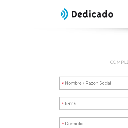
COMPLE
*
*
*