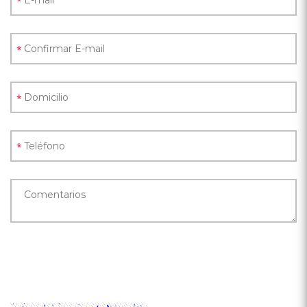
*
*
*
*